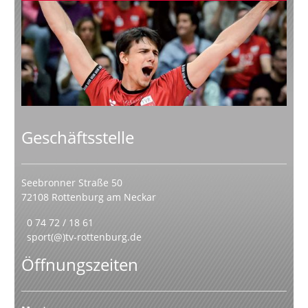
Geschäftsstelle
Seebronner Straße 50
72108 Rottenburg am Neckar
0 74 72 / 18 61
sport(@)tv-rottenburg.de
Öffnungszeiten