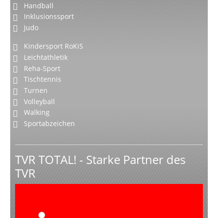
Handball
Inklusionssport
Judo
Kindersport RoKiS
Leichtathletik
Reha-Sport
Tischtennis
Turnen
Volleyball
Walking
Sportabzeichen
TVR TOTAL! - Starke Partner des
TVR