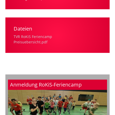
Dateien
TVR RoKiS Feriencamp
Preisuebersicht.pdf
Anmeldung RoKiS-Feriencamp