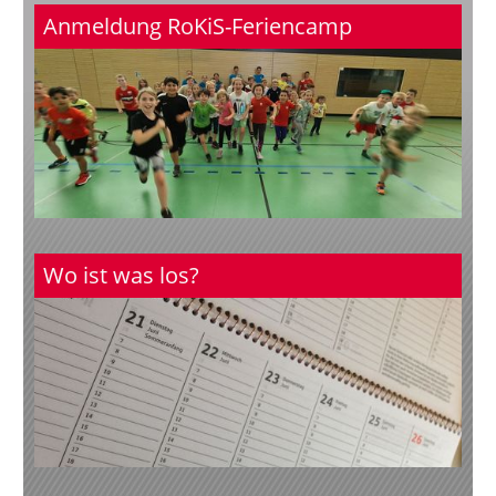
Anmeldung RoKiS-Feriencamp
Wo ist was los?