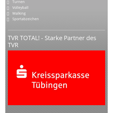
Turnen
Volleyball
Walking
Sportabzeichen
TVR TOTAL! - Starke Partner des
TVR