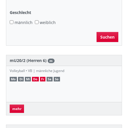
Geschlecht
männlich
weiblich
mU20/2 (Herren 6)
m
Volleyball • VB | männliche Jugend
Mo
Di
Mi
Do
Fr
Sa
So
mehr