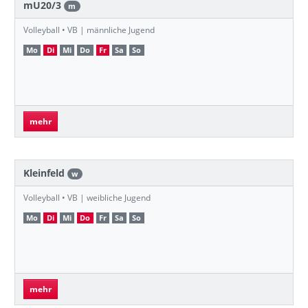
mU20/3
m
Volleyball • VB | männliche Jugend
Mo
Di
Mi
Do
Fr
Sa
So
mehr
Kleinfeld
w
Volleyball • VB | weibliche Jugend
Mo
Di
Mi
Do
Fr
Sa
So
mehr