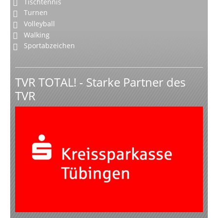
Tischtennis
Turnen
Volleyball
Walking
Sportabzeichen
TVR TOTAL! - Starke Partner des
TVR