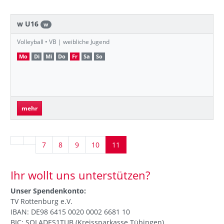
w U16
w
Volleyball • VB | weibliche Jugend
Mo
Di
Mi
Do
Fr
Sa
So
mehr
7
8
9
10
11
Ihr wollt uns unterstützen?
Unser Spendenkonto:
TV Rottenburg e.V.
IBAN: DE98 6415 0020 0002 6681 10
BIC: SOLADES1TUB (Kreissparkasse Tübingen)