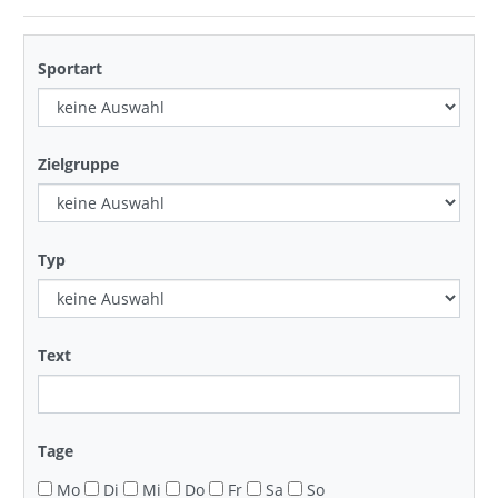
Sportart
Zielgruppe
Typ
Text
Tage
Mo
Di
Mi
Do
Fr
Sa
So