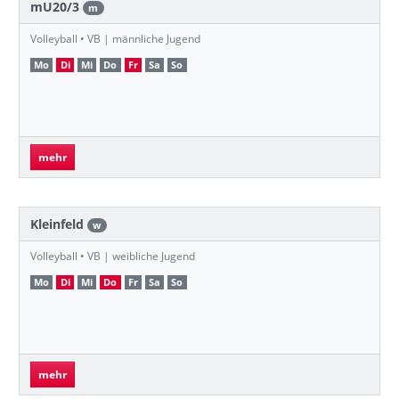
mU20/3
m
Volleyball • VB | männliche Jugend
Mo
Di
Mi
Do
Fr
Sa
So
mehr
Kleinfeld
w
Volleyball • VB | weibliche Jugend
Mo
Di
Mi
Do
Fr
Sa
So
mehr