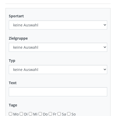
Sportart
Zielgruppe
Typ
Text
Tage
Mo
Di
Mi
Do
Fr
Sa
So