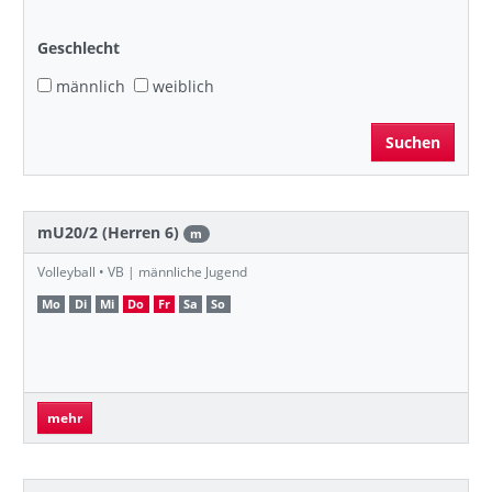
Geschlecht
männlich
weiblich
mU20/2 (Herren 6)
m
Volleyball • VB | männliche Jugend
Mo
Di
Mi
Do
Fr
Sa
So
mehr