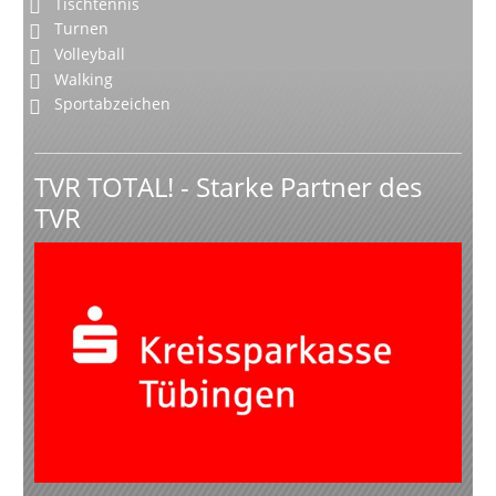
Tischtennis
Turnen
Volleyball
Walking
Sportabzeichen
TVR TOTAL! - Starke Partner des
TVR