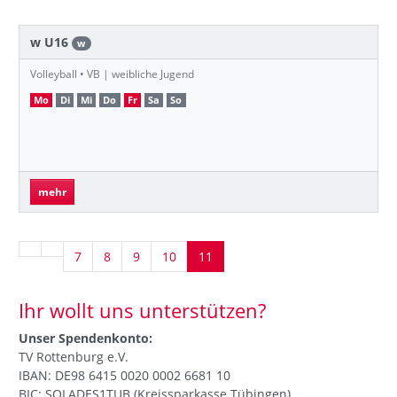
w U16
w
Volleyball • VB | weibliche Jugend
Mo
Di
Mi
Do
Fr
Sa
So
mehr
7
8
9
10
11
Ihr wollt uns unterstützen?
Unser Spendenkonto:
TV Rottenburg e.V.
IBAN: DE98 6415 0020 0002 6681 10
BIC: SOLADES1TUB (Kreissparkasse Tübingen)