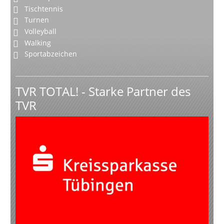
Tischtennis
Turnen
Volleyball
Walking
Sportabzeichen
TVR TOTAL! - Starke Partner des
TVR