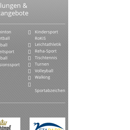
ilungen &
tangebote
inton
Kindersport
tball
RoKiS
Leichtathletik
ball
Reha-Sport
eitsport
Tischtennis
ball
Turnen
sionssport
Volleyball
Walking
Sportabzeichen