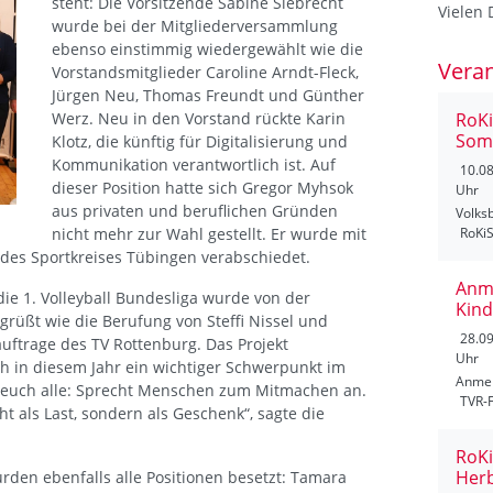
steht: Die Vorsitzende Sabine Siebrecht
Vielen 
wurde bei der Mitgliederversammlung
ebenso einstimmig wiedergewählt wie die
Vera
Vorstandsmitglieder Caroline Arndt-Fleck,
Jürgen Neu, Thomas Freundt und Günther
Werz. Neu in den Vorstand rückte Karin
RoK
Som
Klotz, die künftig für Digitalisierung und
Kommunikation verantwortlich ist. Auf
10.0
dieser Position hatte sich Gregor Myhsok
Uhr
aus privaten und beruflichen Gründen
Volks
nicht mehr zur Wahl gestellt. Er wurde mit
RoKi
es Sportkreises Tübingen verabschiedet.
Anm
ie 1. Volleyball Bundesliga wurde von der
Kind
üßt wie die Berufung von Steffi Nissel und
28.0
uftrage des TV Rottenburg. Das Projekt
Uhr
 in diesem Jahr ein wichtiger Schwerpunkt im
Anmel
n euch alle: Sprecht Menschen zum Mitmachen an.
TVR-
t als Last, sondern als Geschenk“, sagte die
RoK
Herb
den ebenfalls alle Positionen besetzt: Tamara