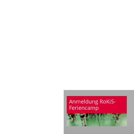
Anmeldung RoKiS-
Feriencamp