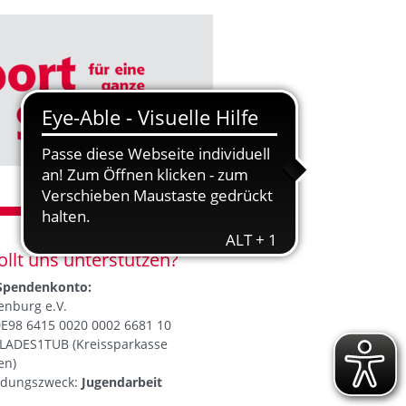
ollt uns unterstützen?
Spendenkonto:
enburg e.V.
DE98 6415 0020 0002 6681 10
OLADES1TUB (Kreissparkasse
en)
dungszweck:
Jugendarbeit